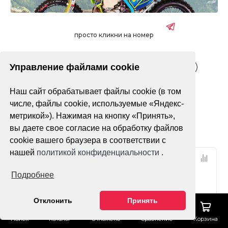
просто кликни на номер
Управление файлами cookie
Взрослые
Детские
Подростковые
Электрические
Наш сайт обрабатывает файлы cookie (в том
Только в наличии
числе, файлы cookie, используемые «Яндекс-
метрикой»). Нажимая на кнопку «Принять»,
Фильтр
По популярности
вы даете свое согласие на обработку файлов
cookie вашего браузера в соответствии с
нашей
политикой конфиденциальности
.
Подробнее
Отклонить
Принять
Поиск
Каталог
Отложено
Сравнение
Корзина