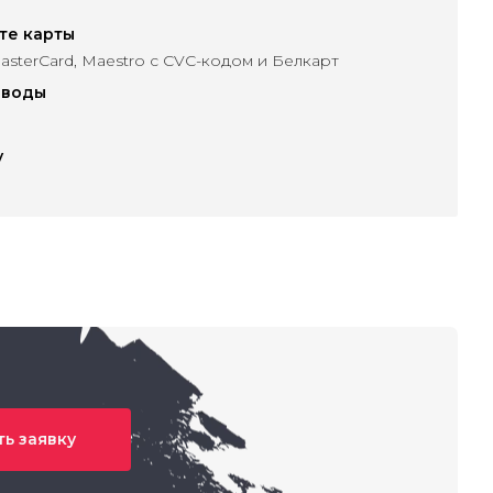
те карты
, MasterCard, Maestro с CVC-кодом и Белкарт
еводы
и
у
ь заявку