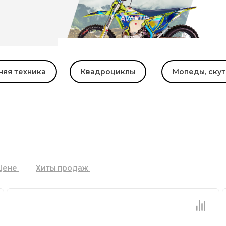
няя техника
Квадроциклы
Мопеды, ску
Цене
Хиты продаж