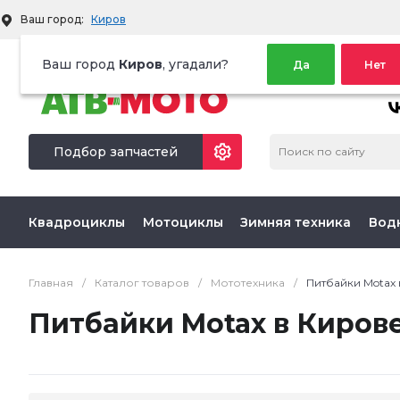
Ваш город:
Киров
Территория активного отдыха
Ваш город
Киров
, угадали?
Да
Нет
МЫ 
Подбор запчастей
Квадроциклы
Мотоциклы
Зимняя техника
Вод
Главная
/
Каталог товаров
/
Мототехника
/
Питбайки Motax
Питбайки Motax в Киров