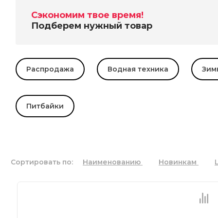
Сэкономим твое время!
Подберем нужный товар
Распродажа
Водная техника
Зим
Питбайки
Сортировать по:
Наименованию
Новинкам