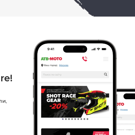
re!
ли,